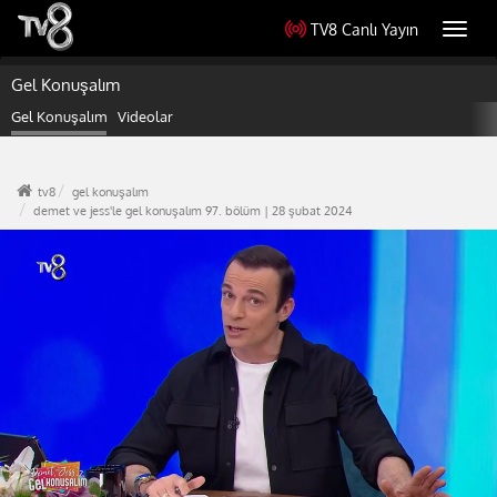
TV8 Canlı Yayın
Toggl
navig
Gel Konuşalım
Gel Konuşalım
Videolar
tv8
gel konuşalım
demet ve jess'le gel konuşalım 97. bölüm | 28 şubat 2024