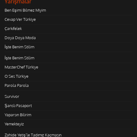
Yarışmalar
Ben Eşimi Bilmez Miyim
Cevap Ver Türkiye
Çarkıfelek
Doya Doya Moda
İşte Benim Stilim
İşte Benim Stilim
MasterChef Türkiye
O Ses Türkiye
Parola Parola
Survivor
Şanslı Pasaport
Yaparsın Bilirim
Yemekteyiz
Zahide Yetiş'le Tadımız Kaçmasın