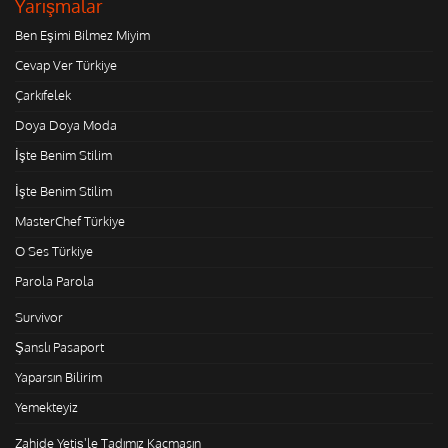
Yarışmalar
Ben Eşimi Bilmez Miyim
Cevap Ver Türkiye
Çarkıfelek
Doya Doya Moda
İşte Benim Stilim
İşte Benim Stilim
MasterChef Türkiye
O Ses Türkiye
Parola Parola
Survivor
Şanslı Pasaport
Yaparsın Bilirim
Yemekteyiz
Zahide Yetiş'le Tadımız Kaçmasın