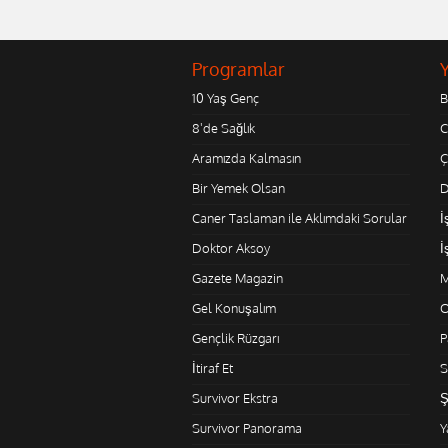
Programlar
10 Yaş Genç
B
8'de Sağlık
C
Aramızda Kalmasın
Ç
Bir Yemek Olsan
D
Caner Taslaman ile Aklımdaki Sorular
İ
Doktor Aksoy
İ
Gazete Magazin
M
Gel Konuşalım
O
Gençlik Rüzgarı
P
İtiraf Et
S
Survivor Ekstra
Ş
Survivor Panorama
Y