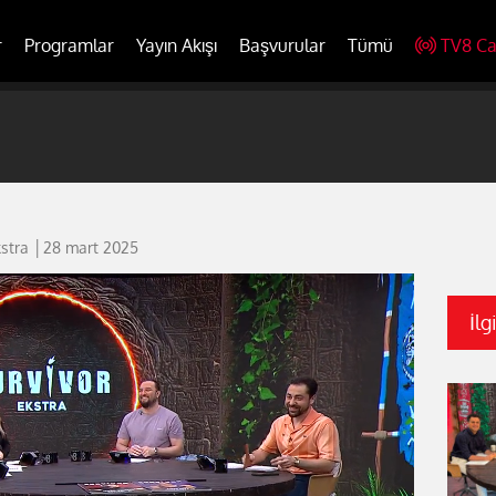
r
Programlar
Yayın Akışı
Başvurular
Tümü
TV8 Ca
kstra │28 mart 2025
İlg