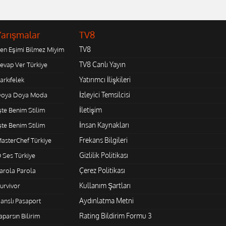
Yarışmalar
TV8
TV8
en Eşimi Bilmez Miyim
TV8 Canlı Yayın
evap Ver Türkiye
Yatırımcı İlişkileri
arkıfelek
İzleyici Temsilcisi
oya Doya Moda
İletişim
şte Benim Stilim
İnsan Kaynakları
şte Benim Stilim
Frekans Bilgileri
asterChef Türkiye
Gizlilik Politikası
 Ses Türkiye
Çerez Politikası
arola Parola
Kullanım Şartları
urvivor
Aydınlatma Metni
anslı Pasaport
Rating Bildirim Formu 3
aparsın Bilirim