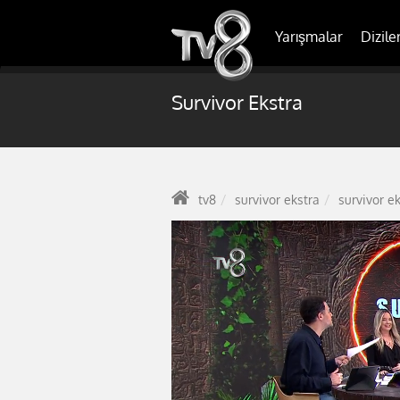
Yarışmalar
Dizile
Survivor Ekstra
tv8
survivor ekstra
survivor e