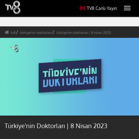
TV8 Canlı Yayın
Toggl
navig
tv8
türkiye'nin doktorları
türkiye'nin doktorları | 8 nisan 2023
Türkiye'nin Doktorları | 8 Nisan 2023