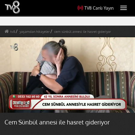
TV8 Canlı Yayın
Toggl
navig
tv8
yaşamdan hikayeler
cem sünbül annesi ile hasret gideriyor
Cem Sünbül annesi ile hasret gideriyor