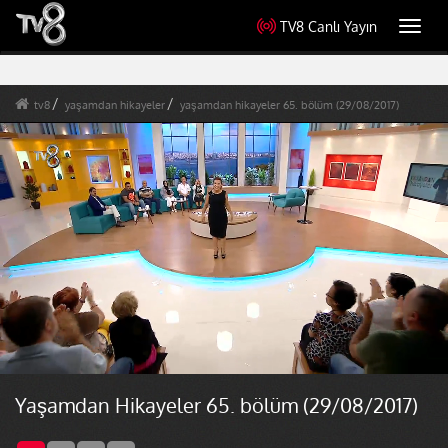
TV8 Canlı Yayın
Toggl
navig
tv8
yaşamdan hikayeler
yaşamdan hikayeler 65. bölüm (29/08/2017)
Yaşamdan Hikayeler 65. bölüm (29/08/2017)