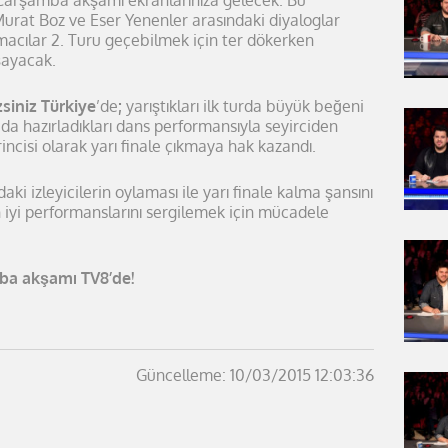
Çarşamba akşamı ekranlarınıza gelecek. Bu
Murat Boz ve Eser Yenenler arasındaki diyaloglar
acılar 2. Turu geçebilmek için ter dökerken
aşayacak.
siniz Türkiye
’de
;
yarıştıkları ilk turda büyük beğeni
 da hazırladıkları dans performansıyla seyirciden
ncisi olarak yarı finale çıkmaya hak kazandı.
aki izleyicilerin oylaması ile yarı finale kalma şansını
 iyi performanslarını sergilemek için mücadele
mba akşamı TV8’de
!
Güncelleme: 10/03/2015 12:03:36