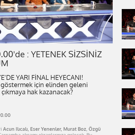
0.00'de : YETENEK SİZSİNİZ
ÜM
E'DE YARI FİNAL HEYECANI!
 göstermek için elinden geleni
le çıkmaya hak kazanacak?
20.00
ri
Acun Ilıcalı, Eser Yenenler, Murat Boz
,
Özgü