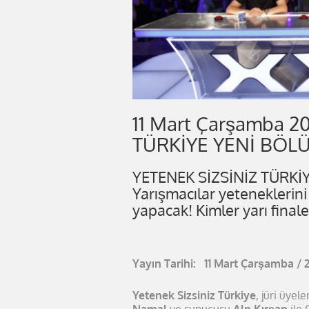
11 Mart Çarşamba 2
TÜRKİYE YENİ BÖL
YETENEK SİZSİNİZ TÜRKİY
Yarışmacılar yeteneklerini
yapacak! Kimler yarı fina
Yayın Tarihi: 11 Mart Çarşamba / 
Yetenek Sizsiniz Türkiye
, jüri üyele