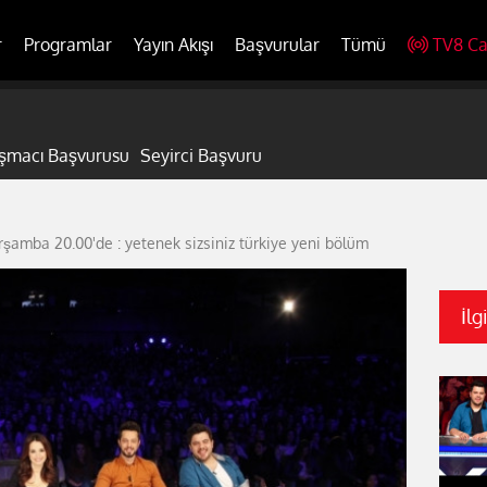
r
Programlar
Yayın Akışı
Başvurular
Tümü
TV8 Ca
ışmacı Başvurusu
Seyirci Başvuru
arşamba 20.00'de : yetenek sizsiniz türkiye yeni bölüm
İlg