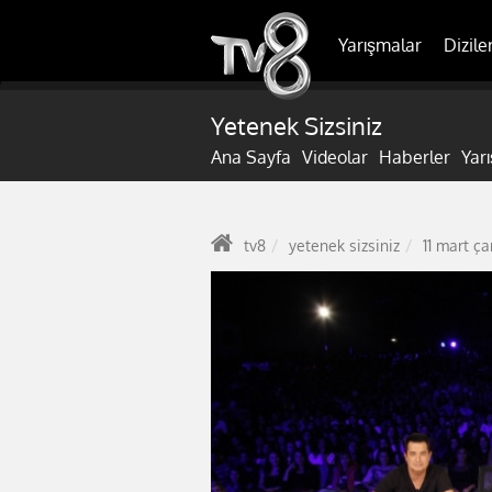
Yarışmalar
Dizile
Yetenek Sizsiniz
Ana Sayfa
Videolar
Haberler
Yar
tv8
yetenek sizsiniz
11 mart ç