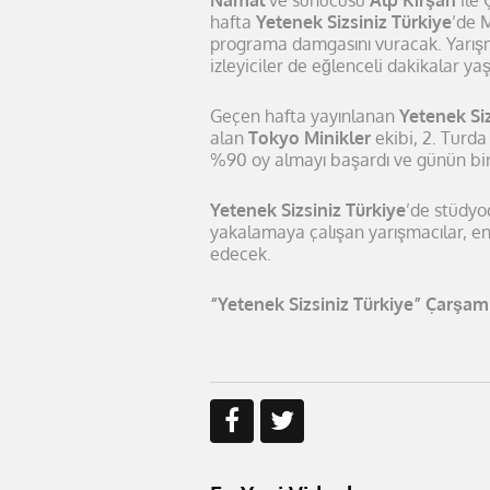
Namal
ve sunucusu
Alp Kırşan
ile 
hafta
Yetenek Sizsiniz Türkiye
’de 
programa damgasını vuracak. Yarışm
izleyiciler de eğlenceli dakikalar y
Geçen hafta yayınlanan
Yetenek Siz
alan
Tokyo Minikler
ekibi, 2. Turda
%90 oy almayı başardı ve günün biri
Yetenek Sizsiniz Türkiye
’de stüdyod
yakalamaya çalışan yarışmacılar, en
edecek.
“Yetenek Sizsiniz Türkiye” Çarşa