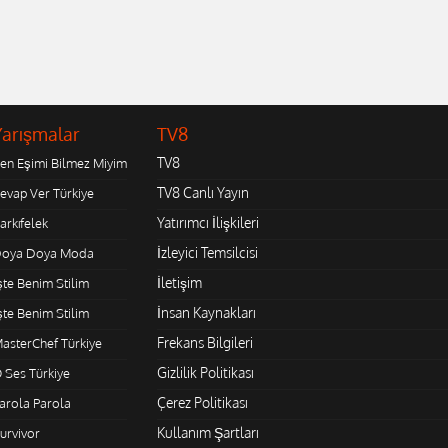
Yarışmalar
TV8
TV8
en Eşimi Bilmez Miyim
TV8 Canlı Yayın
evap Ver Türkiye
Yatırımcı İlişkileri
arkıfelek
İzleyici Temsilcisi
oya Doya Moda
İletişim
şte Benim Stilim
İnsan Kaynakları
şte Benim Stilim
Frekans Bilgileri
asterChef Türkiye
Gizlilik Politikası
 Ses Türkiye
Çerez Politikası
arola Parola
Kullanım Şartları
urvivor