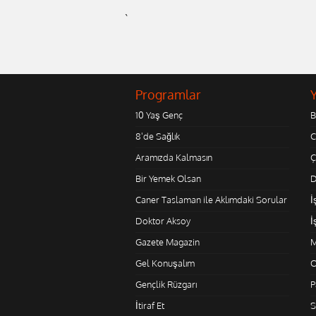
`
Programlar
10 Yaş Genç
B
8'de Sağlık
C
Aramızda Kalmasın
Ç
Bir Yemek Olsan
D
Caner Taslaman ile Aklımdaki Sorular
İ
Doktor Aksoy
İ
Gazete Magazin
M
Gel Konuşalım
O
Gençlik Rüzgarı
P
İtiraf Et
S