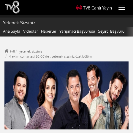
TV8 Canlı Yayın
Toggl
navig
Yetenek Sizsiniz
Ana Sayfa
Videolar
Haberler
Yarışmacı Başvurusu
Seyirci Başvuru
tv8
yetenek sizsiniz
4 ekim cumartesi 20.00'de : yetenek sizsiniz özel bölüm