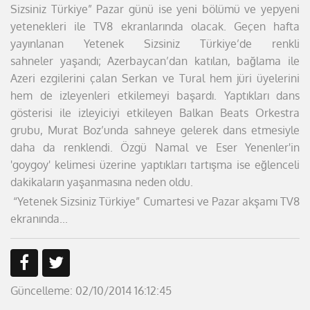
Sizsiniz Türkiye” Pazar günü ise yeni bölümü ve
yepyeni
yetenekleri ile TV8 ekranlarında olacak.
Geçen hafta
yayınlanan Yetenek Sizsiniz Türkiye’de renkli
sahneler
yaşandı; Azerbaycan’dan katılan, bağlama ile
Azeri ezgilerini çalan Serkan
ve Tural hem jüri üyelerini
hem de izleyenleri etkilemeyi başardı. Yaptıkları
dans
gösterisi ile izleyiciyi etkileyen Balkan Beats Orkestra
grubu, Murat
Boz’unda sahneye gelerek dans etmesiyle
daha da renklendi. Özgü
Namal ve Eser Yenenler'in
'goygoy' kelimesi üzerine yaptıkları tartışma ise
eğlenceli
dakikaların yaşanmasına neden oldu.
“Yetenek Sizsiniz Türkiye” Cumartesi ve Pazar
akşamı TV8
ekranında...
Güncelleme: 02/10/2014 16:12:45