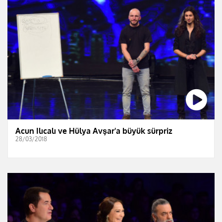
Acun Ilıcalı ve Hülya Avşar'a büyük sürpriz
28/03/2018