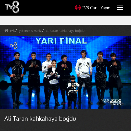
TV8 Canlı Yayın
Toggl
navig
tv8
yetenek sizsiniz
ali taran kahkahaya boğdu
Ali Taran kahkahaya boğdu