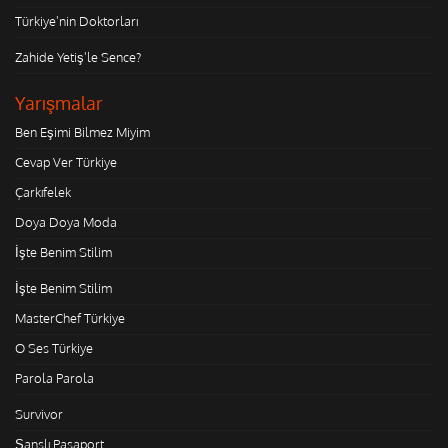
Türkiye'nin Doktorları
Zahide Yetiş'le Sence?
Yarışmalar
Ben Eşimi Bilmez Miyim
Cevap Ver Türkiye
Çarkıfelek
Doya Doya Moda
İşte Benim Stilim
İşte Benim Stilim
MasterChef Türkiye
O Ses Türkiye
Parola Parola
Survivor
Şanslı Pasaport