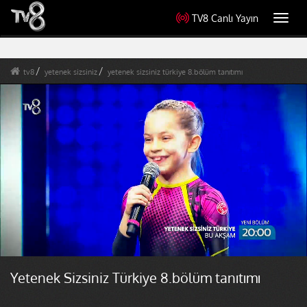
TV8 Canlı Yayın
Toggl
navig
tv8
yetenek sizsiniz
yetenek sizsiniz türkiye 8.bölüm tanıtımı
Yetenek Sizsiniz Türkiye 8.bölüm tanıtımı