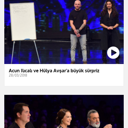
Acun Ilıcalı ve Hülya Avşar'a büyük sürpriz
28/03/2018