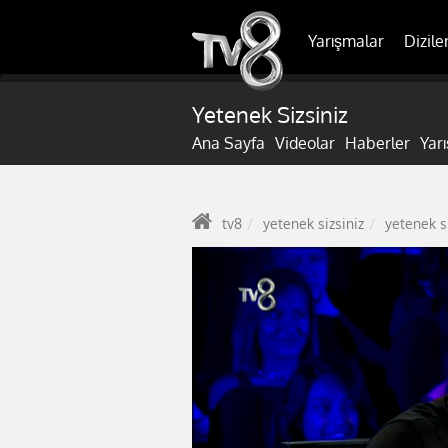
Yarışmalar
Dizile
Yetenek Sizsiniz
Ana Sayfa
Videolar
Haberler
Yar
tv8
yetenek sizsiniz
yetenek s