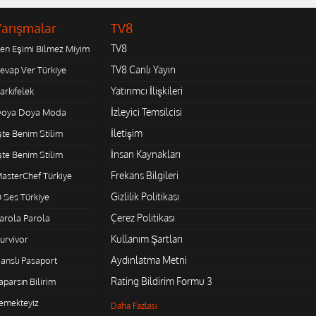
Yarışmalar
TV8
TV8
en Eşimi Bilmez Miyim
TV8 Canlı Yayın
evap Ver Türkiye
Yatırımcı İlişkileri
arkıfelek
İzleyici Temsilcisi
oya Doya Moda
İletişim
şte Benim Stilim
İnsan Kaynakları
şte Benim Stilim
Frekans Bilgileri
asterChef Türkiye
Gizlilik Politikası
 Ses Türkiye
Çerez Politikası
arola Parola
Kullanım Şartları
urvivor
Aydınlatma Metni
anslı Pasaport
Rating Bildirim Formu 3
aparsın Bilirim
emekteyiz
Daha Fazlası