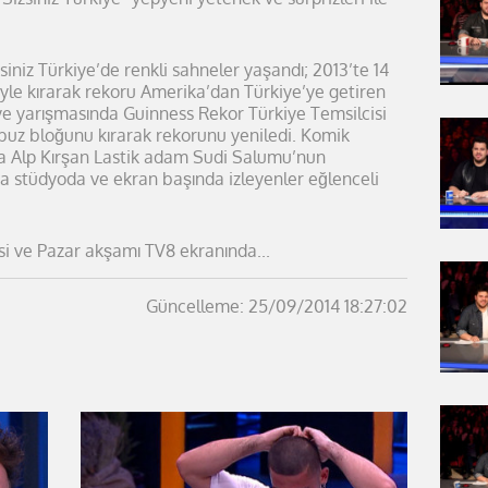
iniz Türkiye’de renkli sahneler yaşandı; 2013’te 14
le kırarak rekoru Amerika’dan Türkiye’ye getiren
ye yarışmasında Guinness Rekor Türkiye Temsilcisi
uz bloğunu kırarak rekorunu yeniledi. Komik
a Alp Kırşan Lastik adam Sudi Salumu’nun
ca stüdyoda ve ekran başında izleyenler eğlenceli
i ve Pazar akşamı TV8 ekranında...
Güncelleme: 25/09/2014 18:27:02