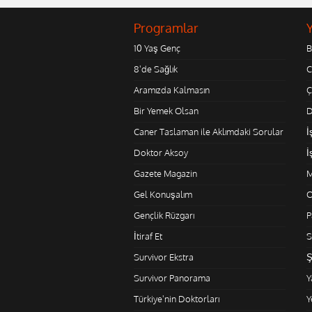
Programlar
10 Yaş Genç
B
8'de Sağlık
C
Aramızda Kalmasın
Ç
Bir Yemek Olsan
D
Caner Taslaman ile Aklımdaki Sorular
İ
Doktor Aksoy
İ
Gazete Magazin
M
Gel Konuşalım
O
Gençlik Rüzgarı
P
İtiraf Et
S
Survivor Ekstra
Ş
Survivor Panorama
Y
Türkiye'nin Doktorları
Y