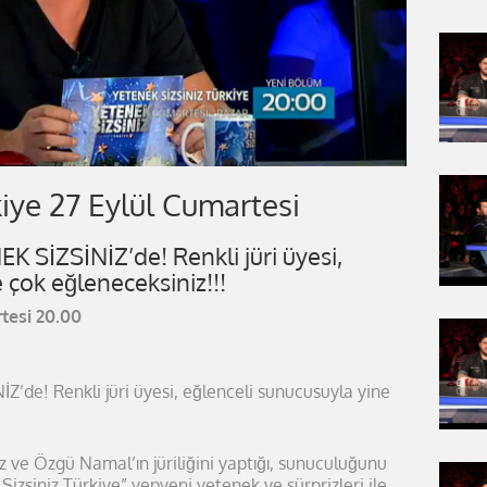
kiye 27 Eylül Cumartesi
 SİZSİNİZ’de! Renkli jüri üyesi,
 çok eğleneceksiniz!!!
rtesi 20.00
’de! Renkli jüri üyesi, eğlenceli sunucusuyla yine
oz ve Özgü Namal’ın jüriliğini yaptığı, sunuculuğunu
 Sizsiniz Türkiye” yepyeni yetenek ve sürprizleri ile