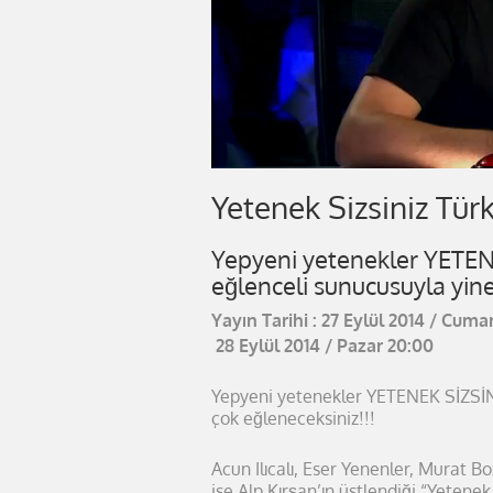
Yetenek Sizsiniz Tür
Yepyeni yetenekler YETENEK
eğlenceli sunucusuyla yine
Yayın Tarihi : 27 Eylül 2014 / Cuma
28 Eylül 2014 / Pazar 20:00
Yepyeni yetenekler YETENEK SİZSİNİZ
çok eğleneceksiniz!!!
Acun Ilıcalı, Eser Yenenler, Murat B
ise Alp Kırşan’ın üstlendiği “Yetenek