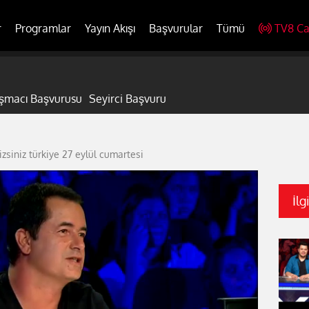
r
Programlar
Yayın Akışı
Başvurular
Tümü
TV8 Ca
ışmacı Başvurusu
Seyirci Başvuru
izsiniz türkiye 27 eylül cumartesi
İlg