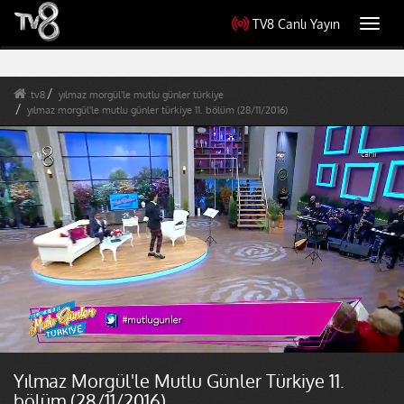
TV8 Canlı Yayın
Toggl
navig
tv8
yılmaz morgül'le mutlu günler türkiye
yılmaz morgül'le mutlu günler türkiye 11. bölüm (28/11/2016)
Yılmaz Morgül'le Mutlu Günler Türkiye 11.
bölüm (28/11/2016)