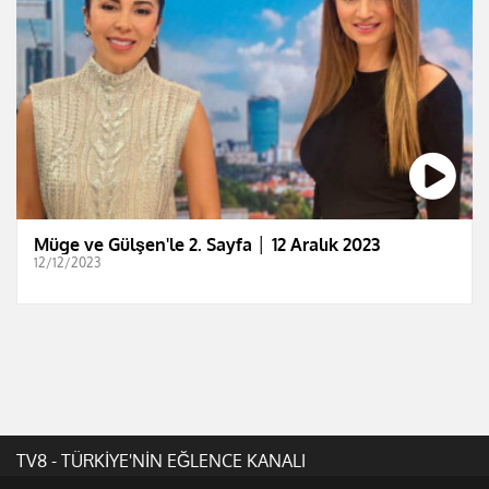
Müge ve Gülşen'le 2. Sayfa │ 12 Aralık 2023
12/12/2023
TV8 - TÜRKİYE'NİN EĞLENCE KANALI