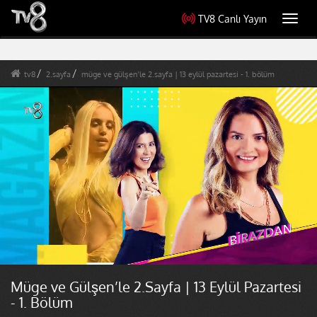
TV8 Canlı Yayın
Toggl
navig
tv8
2.sayfa
müge ve gülşen’le 2.sayfa | 13 eylül pazartesi - 1. bölüm
Müge ve Gülşen’le 2.Sayfa | 13 Eylül Pazartesi
- 1. Bölüm