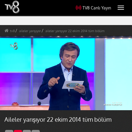
TV8 Canlı Yayın
Toggl
navig
tv8
aileler yarışıyor
aileler yarışıyor 22 ekim 2014 tüm bölüm
Aileler yarışıyor 22 ekim 2014 tüm bölüm