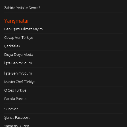
Zahide Yetiş'le Sence?
Yarışmalar
Ben Eşimi Bilmez Miyim
Cevap Ver Türkiye
Çarkıfelek
Doya Doya Moda
İşte Benim Stilim
İşte Benim Stilim
MasterChef Türkiye
O Ses Türkiye
Parola Parola
Survivor
Şanslı Pasaport
Yaparsın Bilirim