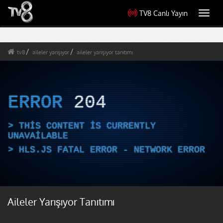
TV8 Canlı Yayın
Toggl
navig
tv8
aileler yarışıyor
aileler yarışıyor tanıtımı
ERROR
204
THIS CONTENT IS CURRENTLY
UNAVAILABLE
HLS.JS FATAL ERROR - NETWORK ERROR
Aileler Yarışıyor Tanıtımı