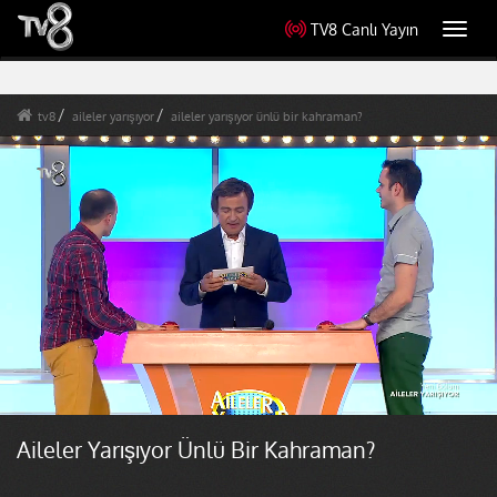
TV8 Canlı Yayın
Toggl
navig
tv8
aileler yarışıyor
aileler yarışıyor ünlü bir kahraman?
Aileler Yarışıyor Ünlü Bir Kahraman?