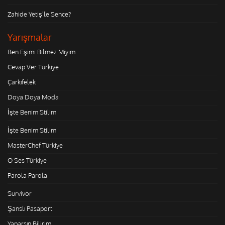
Zahide Yetiş'le Sence?
Yarışmalar
Ben Eşimi Bilmez Miyim
Cevap Ver Türkiye
Çarkıfelek
Doya Doya Moda
İşte Benim Stilim
İşte Benim Stilim
MasterChef Türkiye
O Ses Türkiye
Parola Parola
Survivor
Şanslı Pasaport
Yaparsın Bilirim