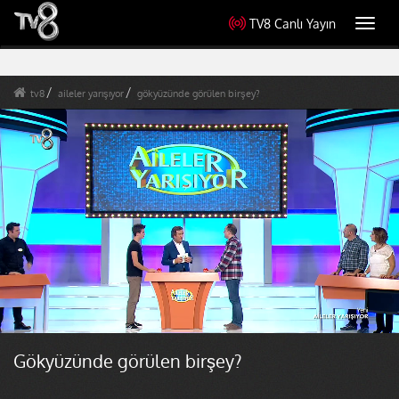
TV8 Canlı Yayın
Toggl
navig
tv8
aileler yarışıyor
gökyüzünde görülen birşey?
Gökyüzünde görülen birşey?