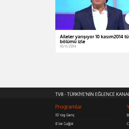
Aileler yarışıyor 10 kasım2014 t
bölümü izle
10/11/2014
TV8 - TÜRKİYE'NİN EĞLENCE KANA
Programlar
10 Yaş Genç
B
8'de Sağlık
C