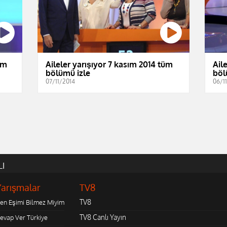
üm
Aileler yarışıyor 7 kasım 2014 tüm
Ail
bölümü izle
böl
07/11/2014
06/1
LI
Yarışmalar
TV8
TV8
en Eşimi Bilmez Miyim
TV8 Canlı Yayın
evap Ver Türkiye