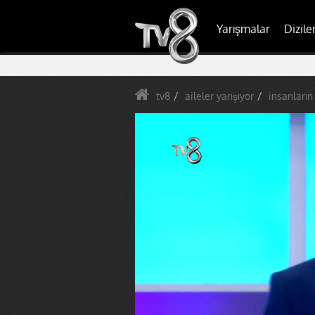
Yarışmalar
Dizile
tv8
aileler yarışıyor
insanların