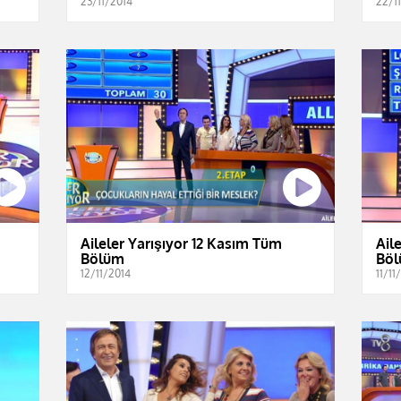
23/11/2014
22/1
Aileler Yarışıyor 12 Kasım Tüm
Ail
Bölüm
Bö
12/11/2014
11/11