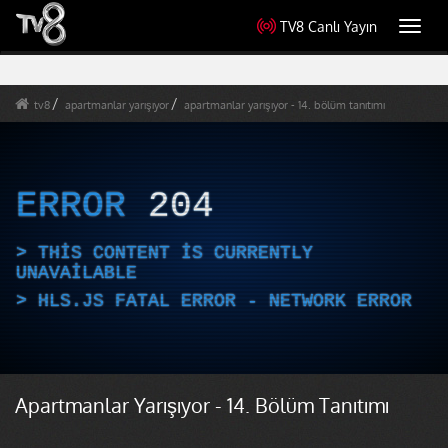
TV8 Canlı Yayın
Toggl
navig
tv8
apartmanlar yarışıyor
apartmanlar yarışıyor - 14. bölüm tanıtımı
ERROR
204
THIS CONTENT IS CURRENTLY
UNAVAILABLE
HLS.JS FATAL ERROR - NETWORK ERROR
Apartmanlar Yarışıyor - 14. Bölüm Tanıtımı