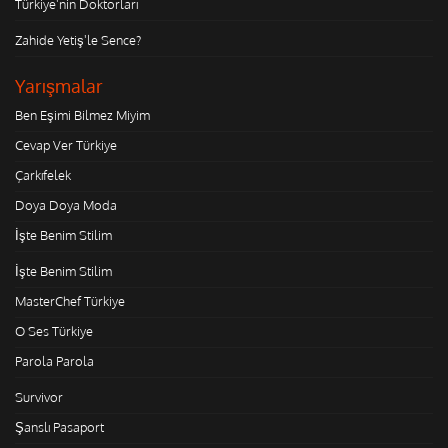
Türkiye'nin Doktorları
Zahide Yetiş'le Sence?
Yarışmalar
Ben Eşimi Bilmez Miyim
Cevap Ver Türkiye
Çarkıfelek
Doya Doya Moda
İşte Benim Stilim
İşte Benim Stilim
MasterChef Türkiye
O Ses Türkiye
Parola Parola
Survivor
Şanslı Pasaport