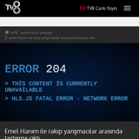
TV8 Canlı Yayın
Toggl
navig
tv8
apartmanlar yarışıyor
emel hanım ile rakip yarışmacılar arasında tartışma çıktı
ERROR
204
THIS CONTENT IS CURRENTLY
UNAVAILABLE
HLS.JS FATAL ERROR - NETWORK ERROR
Emel Hanım ile rakip yarışmacılar arasında
tartışma çıktı