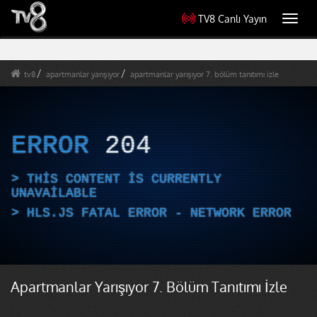
TV8 Canlı Yayın
Toggl
navig
tv8
apartmanlar yarışıyor
apartmanlar yarışıyor 7. bölüm tanıtımı izle
ERROR
204
THIS CONTENT IS CURRENTLY
UNAVAILABLE
HLS.JS FATAL ERROR - NETWORK ERROR
Apartmanlar Yarışıyor 7. Bölüm Tanıtımı İzle