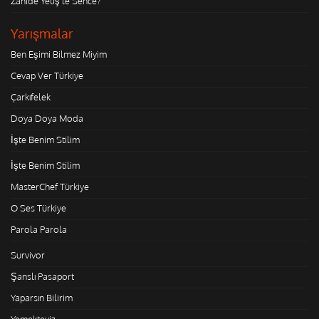
Zahide Yetiş'le Sence?
Yarışmalar
Ben Eşimi Bilmez Miyim
Cevap Ver Türkiye
Çarkıfelek
Doya Doya Moda
İşte Benim Stilim
İşte Benim Stilim
MasterChef Türkiye
O Ses Türkiye
Parola Parola
Survivor
Şanslı Pasaport
Yaparsın Bilirim
Yemekteyiz