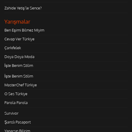
Zahide Yetiş'le Sence?
Yarışmalar
Ben Eşimi Bilmez Miyim
Cevap Ver Türkiye
Çarkıfelek
Doya Doya Moda
İşte Benim Stilim
İşte Benim Stilim
MasterChef Türkiye
O Ses Türkiye
Parola Parola
Survivor
Şanslı Pasaport
Yaparsın Bilirim