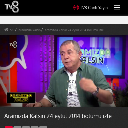
TV8 Canlı Yayın
Toggl
navig
tv8
aramızda kalsın
aramızda kalsın 24 eylül 2014 bölümü izle
Aramızda Kalsın 24 eylül 2014 bölümü izle