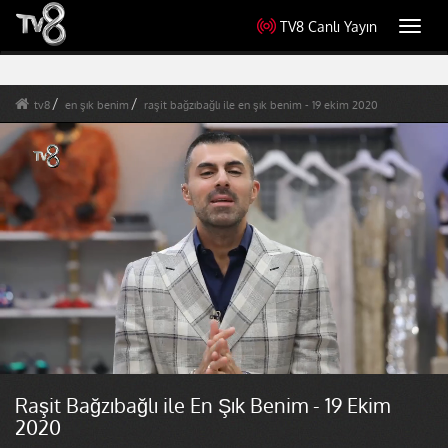
TV8 Canlı Yayın
Toggl
navig
tv8
en şık benim
raşit bağzıbağlı ile en şık benim - 19 ekim 2020
Raşit Bağzıbağlı ile En Şık Benim - 19 Ekim
2020