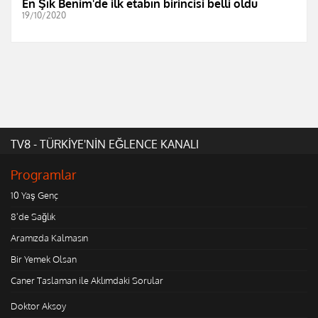
En Şık Benim'de ilk etabın birincisi belli oldu
19/10/2020
TV8 - TÜRKİYE'NİN EĞLENCE KANALI
Programlar
10 Yaş Genç
8'de Sağlık
Aramızda Kalmasın
Bir Yemek Olsan
Caner Taslaman ile Aklımdaki Sorular
Doktor Aksoy