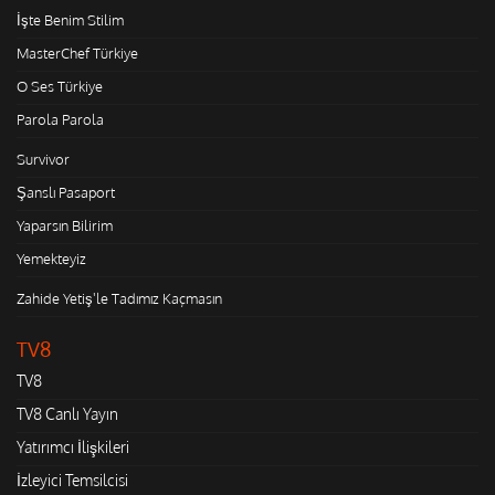
İşte Benim Stilim
MasterChef Türkiye
O Ses Türkiye
Parola Parola
Survivor
Şanslı Pasaport
Yaparsın Bilirim
Yemekteyiz
Zahide Yetiş'le Tadımız Kaçmasın
TV8
TV8
TV8 Canlı Yayın
Yatırımcı İlişkileri
İzleyici Temsilcisi