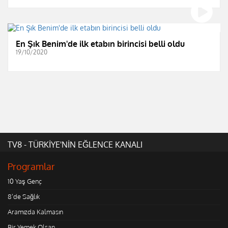
En Şık Benim'de ilk etabın birincisi belli oldu
19/10/2020
TV8 - TÜRKİYE'NİN EĞLENCE KANALI
Programlar
10 Yaş Genç
8'de Sağlık
Aramızda Kalmasın
Bir Yemek Olsan