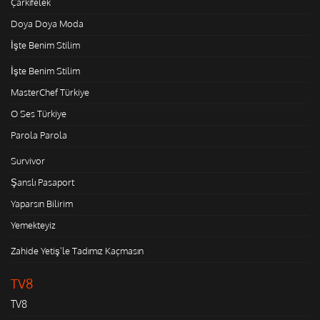
Çarkıfelek
Doya Doya Moda
İşte Benim Stilim
İşte Benim Stilim
MasterChef Türkiye
O Ses Türkiye
Parola Parola
Survivor
Şanslı Pasaport
Yaparsın Bilirim
Yemekteyiz
Zahide Yetiş'le Tadımız Kaçmasın
TV8
TV8