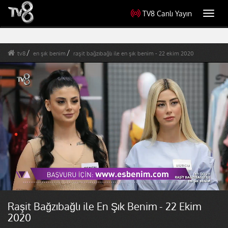
TV8 Canlı Yayın
Toggl
navig
tv8
en şık benim
raşit bağzıbağlı ile en şık benim - 22 ekim 2020
Raşit Bağzıbağlı ile En Şık Benim - 22 Ekim
2020