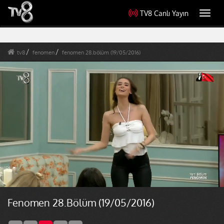
TV8 Canlı Yayın
Toggl
navig
tv8
fenomen
fenomen 28.bölüm (19/05/2016)
Fenomen 28.Bölüm (19/05/2016)