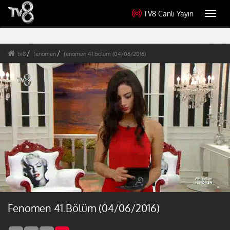
TV8 Canlı Yayın
Toggl
navig
tv8
fenomen
fenomen 41.bölüm (04/06/2016)
Fenomen 41.Bölüm (04/06/2016)