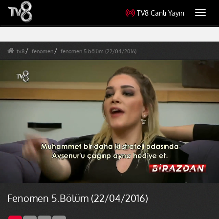
TV8 Canlı Yayın
Toggl
navig
tv8
fenomen
fenomen 5.bölüm (22/04/2016)
Fenomen 5.Bölüm (22/04/2016)