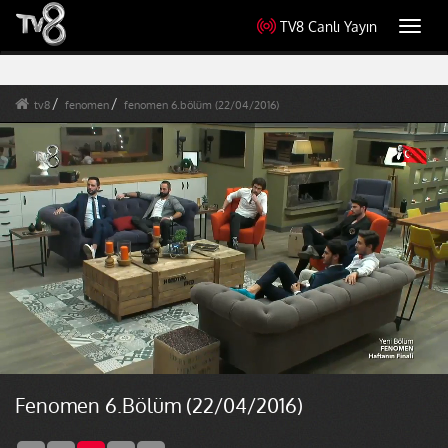
TV8 Canlı Yayın
Toggl
navig
tv8
fenomen
fenomen 6.bölüm (22/04/2016)
Fenomen 6.Bölüm (22/04/2016)