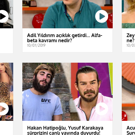
Adil Yıldırım açıklık getirdi... Alfa-
Zey
beta kavramı nedir?
ne?
10/07/2019
10/0
Hakan Hatipoğlu, Yusuf Karakaya
Acu
sürprizini canlı yayında duyurdu!
Sur