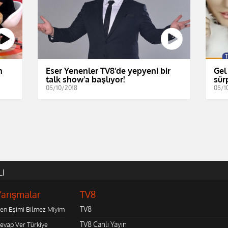
n
Eser Yenenler TV8'de yepyeni bir
Gel
talk show'a başlıyor!
sürp
05/10/2018
05/1
LI
Yarışmalar
TV8
TV8
en Eşimi Bilmez Miyim
TV8 Canlı Yayın
evap Ver Türkiye