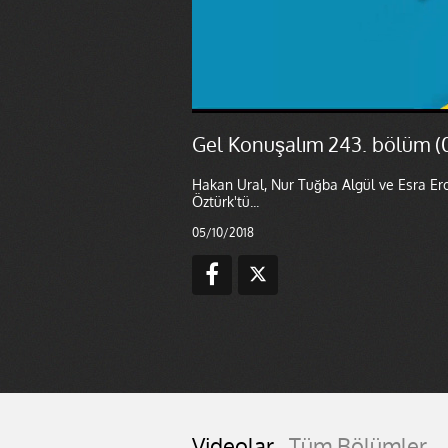
Gel Konuşalım 243. bölüm (
Hakan Ural, Nur Tuğba Algül ve Esra Ero
Öztürk'tü...
05/10/2018
Videolar
Tüm Bölümler