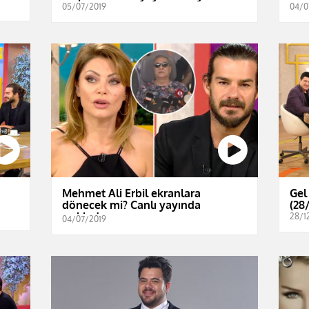
05/07/2019
04/0
Mehmet Ali Erbil ekranlara
Gel
dönecek mi? Canlı yayında
(28
açıkladı...
28/1
04/07/2019