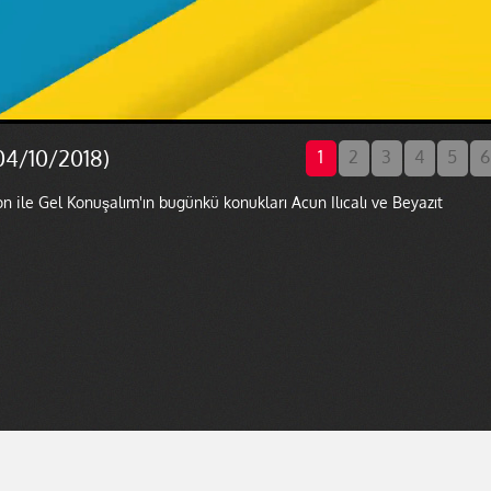
04/10/2018)
1
2
3
4
5
6
n ile Gel Konuşalım'ın bugünkü konukları Acun Ilıcalı ve Beyazıt