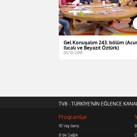
Gel Konuşalım 243. bölüm (Acu
Ilıcalı ve Beyazıt Öztürk)
05/10/2018
TV8 - TÜRKİYE'NİN EĞLENCE KANA
Programlar
10 Yaş Genç
B
8'de Sağlık
C