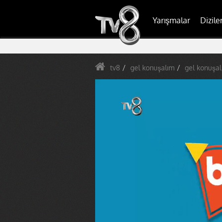
Yarışmalar
Dizile
tv8
gel konuşalım
gel konuşal