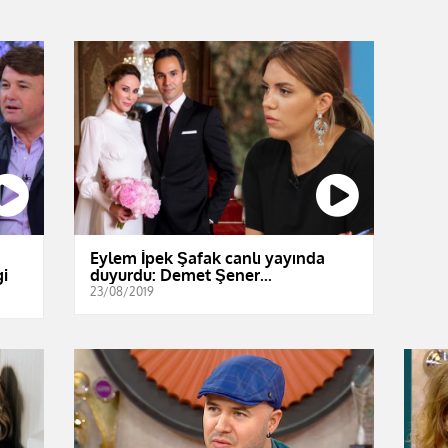
Eylem İpek Şafak canlı yayında
gi
duyurdu: Demet Şener...
23/08/2019