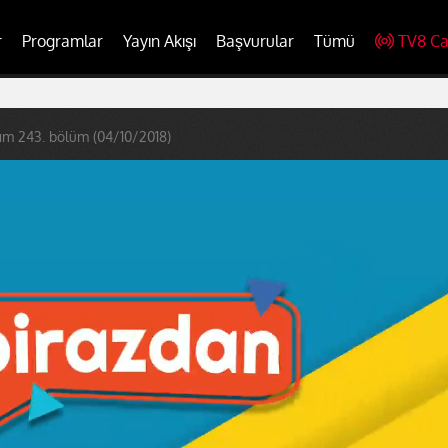
r
Programlar
Yayın Akışı
Başvurular
Tümü
TV8 Ca
ım 243. bölüm (04/10/2018)