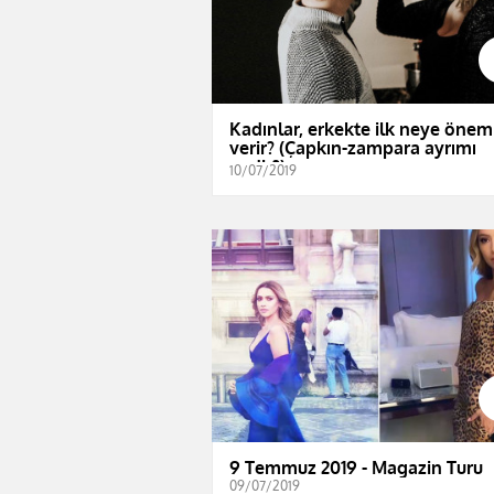
Kadınlar, erkekte ilk neye önem
verir? (Çapkın-zampara ayrımı
nedir?)
10/07/2019
9 Temmuz 2019 - Magazin Turu
09/07/2019