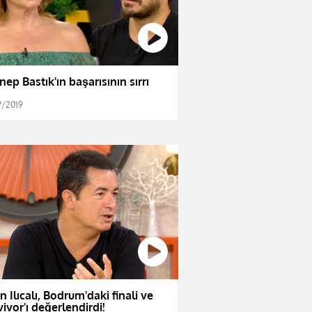
nep Bastık'ın başarısının sırrı
7/2019
n Ilıcalı, Bodrum'daki finali ve
vivor'ı değerlendirdi!