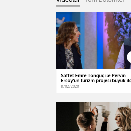
Saffet Emre Tonguç ile Pervin
Ersoy'un turizm projesi büyük il
çekti
11/02/2020