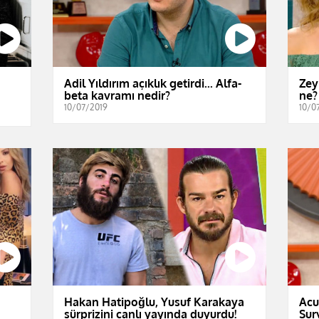
Adil Yıldırım açıklık getirdi... Alfa-
Zey
beta kavramı nedir?
ne?
10/07/2019
10/0
Hakan Hatipoğlu, Yusuf Karakaya
Acu
sürprizini canlı yayında duyurdu!
Sur