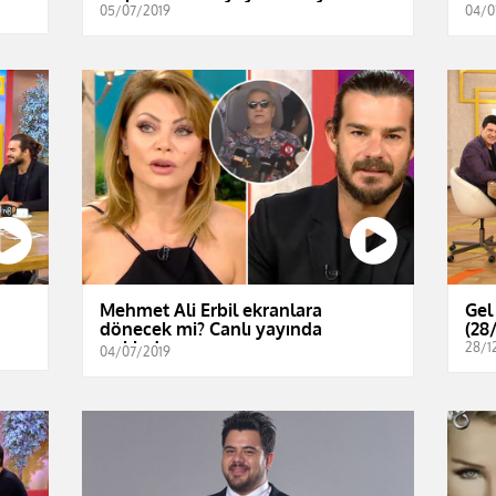
05/07/2019
04/0
Mehmet Ali Erbil ekranlara
Gel
dönecek mi? Canlı yayında
(28
açıkladı...
28/1
04/07/2019