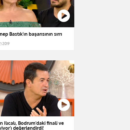
nep Bastık'ın başarısının sırrı
7/2019
n Ilıcalı, Bodrum'daki finali ve
vivor'ı değerlendirdi!