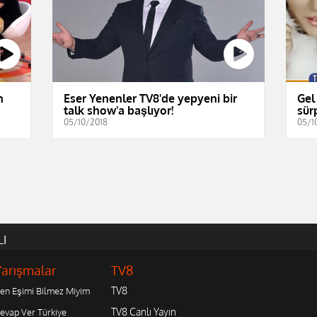
n
Eser Yenenler TV8'de yepyeni bir
Gel
talk show'a başlıyor!
sürp
05/10/2018
05/1
LI
Yarışmalar
TV8
TV8
en Eşimi Bilmez Miyim
TV8 Canlı Yayın
evap Ver Türkiye