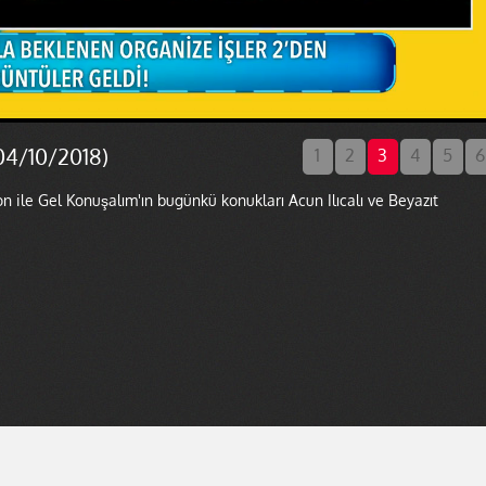
04/10/2018)
1
2
3
4
5
6
n ile Gel Konuşalım'ın bugünkü konukları Acun Ilıcalı ve Beyazıt