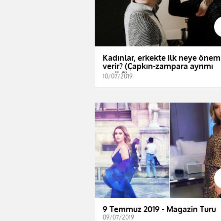
Kadınlar, erkekte ilk neye önem
verir? (Çapkın-zampara ayrımı
nedir?)
10/07/2019
9 Temmuz 2019 - Magazin Turu
09/07/2019