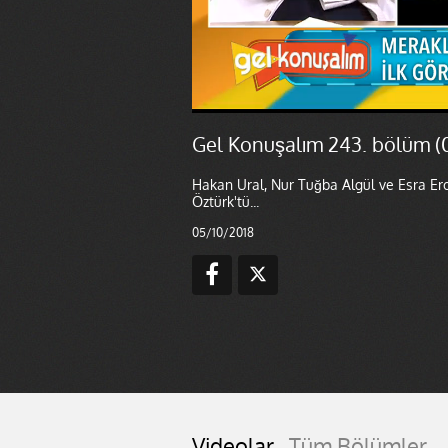
Gel Konuşalım 243. bölüm (
Hakan Ural, Nur Tuğba Algül ve Esra Ero
Öztürk'tü...
05/10/2018
Videolar
Tüm Bölümler