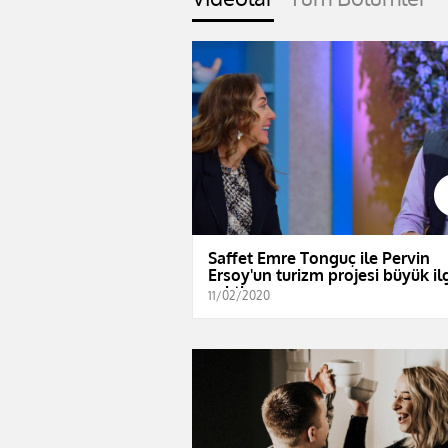
Saffet Emre Tonguç ile Pervin
Ersoy'un turizm projesi büyük il
çekti
11/02/2020