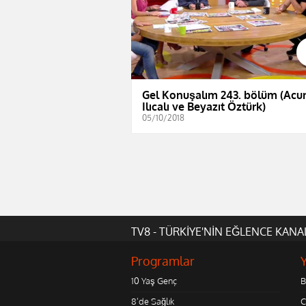
Gel Konuşalım 243. bölüm (Acu
Ilıcalı ve Beyazıt Öztürk)
05/10/2018
TV8 - TÜRKİYE'NİN EĞLENCE KANA
Programlar
10 Yaş Genç
B
8'de Sağlık
C