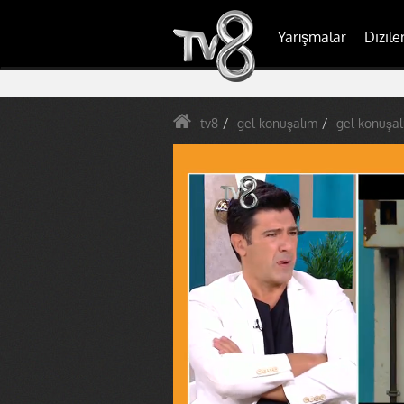
Yarışmalar
Dizile
tv8
gel konuşalım
gel konuşal