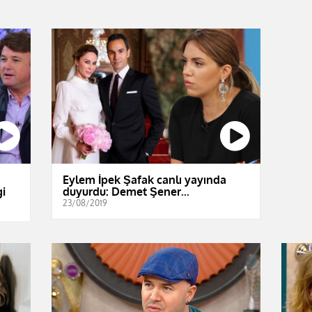
Eylem İpek Şafak canlı yayında
gi
duyurdu: Demet Şener...
23/08/2019