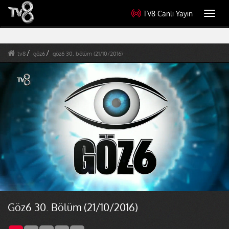
TV8 Canlı Yayın
Toggl
navig
tv8
göz6
göz6 30. bölüm (21/10/2016)
Göz6 30. Bölüm (21/10/2016)