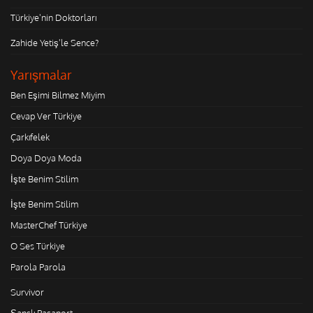
Türkiye'nin Doktorları
Zahide Yetiş'le Sence?
Yarışmalar
Ben Eşimi Bilmez Miyim
Cevap Ver Türkiye
Çarkıfelek
Doya Doya Moda
İşte Benim Stilim
İşte Benim Stilim
MasterChef Türkiye
O Ses Türkiye
Parola Parola
Survivor
Şanslı Pasaport