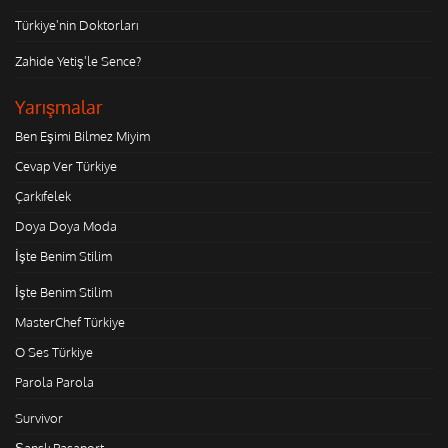
Türkiye'nin Doktorları
Zahide Yetiş'le Sence?
Yarışmalar
Ben Eşimi Bilmez Miyim
Cevap Ver Türkiye
Çarkıfelek
Doya Doya Moda
İşte Benim Stilim
İşte Benim Stilim
MasterChef Türkiye
O Ses Türkiye
Parola Parola
Survivor
Şanslı Pasaport