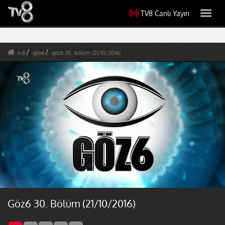
TV8 Canlı Yayın
Toggl
navig
tv8
göz6
göz6 30. bölüm (21/10/2016)
Göz6 30. Bölüm (21/10/2016)