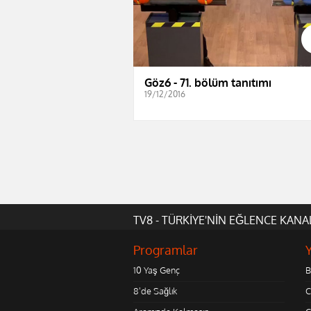
Göz6 - 71. bölüm tanıtımı
19/12/2016
TV8 - TÜRKİYE'NİN EĞLENCE KANA
Programlar
10 Yaş Genç
B
8'de Sağlık
C