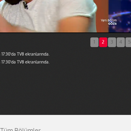
1
2
3
4
5
 17:30'da TV8 ekranlarında.
 17:30'da TV8 ekranlarında.
Tüm Bölümler