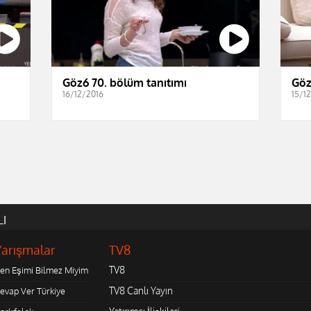
Göz6 70. bölüm tanıtımı
Göz
16/12/2016
15/1
LI
Yarışmalar
TV8
TV8
en Eşimi Bilmez Miyim
TV8 Canlı Yayın
evap Ver Türkiye