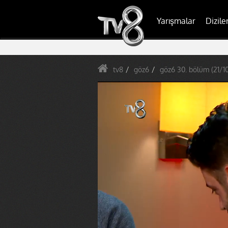
Yarışmalar
Dizile
tv8
göz6
göz6 30. bölüm (21/1