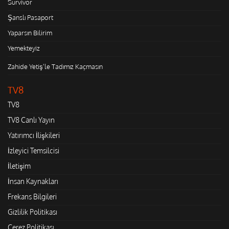
Survivor
Şanslı Pasaport
Yaparsın Bilirim
Yemekteyiz
Zahide Yetiş'le Tadımız Kaçmasın
TV8
TV8
TV8 Canlı Yayın
Yatırımcı İlişkileri
İzleyici Temsilcisi
İletişim
İnsan Kaynakları
Frekans Bilgileri
Gizlilik Politikası
Çerez Politikası