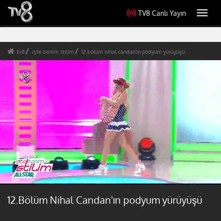
TV8 Canlı Yayın
Toggl
navig
tv8
işte benim stilim
12.bölüm nihal candan'ın podyum yürüyüşü
12.Bölüm Nihal Candan'ın podyum yürüyüşü