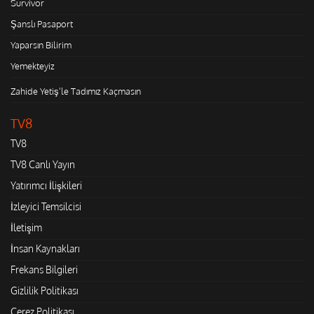
Survivor
Şanslı Pasaport
Yaparsın Bilirim
Yemekteyiz
Zahide Yetiş'le Tadımız Kaçmasın
TV8
TV8
TV8 Canlı Yayın
Yatırımcı İlişkileri
İzleyici Temsilcisi
İletişim
İnsan Kaynakları
Frekans Bilgileri
Gizlilik Politikası
Çerez Politikası