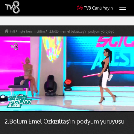
TV8 Canlı Yayın
Toggl
navig
tv8
işte benim stilim
2.bölüm emel özkızıltaş'ın podyum yürüyüşü
2.Bölüm Emel Özkızıltaş'ın podyum yürüyüşü