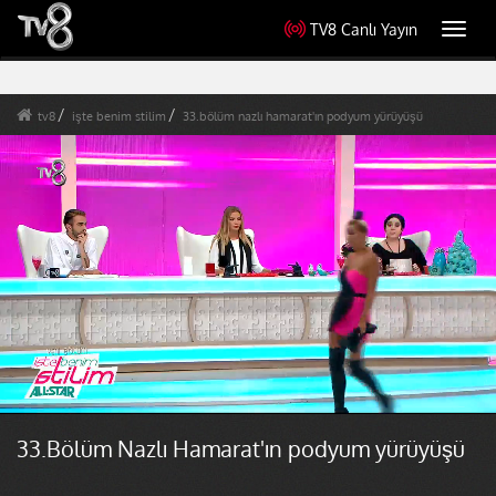
TV8 Canlı Yayın
Toggl
navig
tv8
işte benim stilim
33.bölüm nazlı hamarat'ın podyum yürüyüşü
33.Bölüm Nazlı Hamarat'ın podyum yürüyüşü