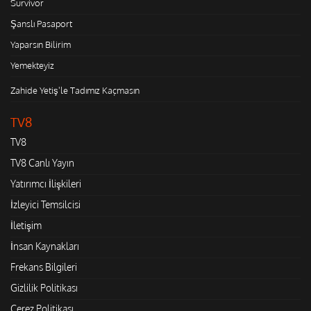
Survivor
Şanslı Pasaport
Yaparsın Bilirim
Yemekteyiz
Zahide Yetiş'le Tadımız Kaçmasın
TV8
TV8
TV8 Canlı Yayın
Yatırımcı İlişkileri
İzleyici Temsilcisi
İletişim
İnsan Kaynakları
Frekans Bilgileri
Gizlilik Politikası
Çerez Politikası