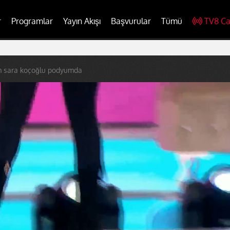
r
Programlar
Yayın Akışı
Başvurular
Tümü
TV8 Ca
m sara koçoğlu podyumda