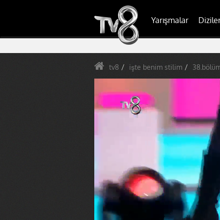
Yarışmalar
Dizile
tv8
işte benim stilim
38.bölü