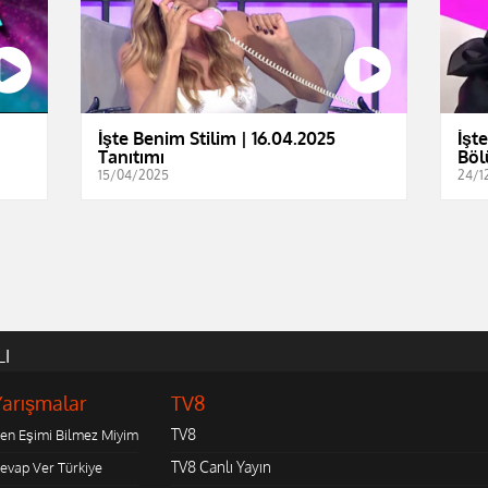
İşte Benim Stilim | 16.04.2025
İşt
Tanıtımı
Böl
15/04/2025
24/1
LI
Yarışmalar
TV8
TV8
en Eşimi Bilmez Miyim
TV8 Canlı Yayın
evap Ver Türkiye