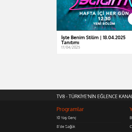
İşte Benim Stilim | 18.04.2025
Tanıtımı
17/04/2025
TV8 - TÜRKİYE'NİN EĞLENCE KANA
Programlar
10 Yaş Genç
B
8'de Sağlık
C