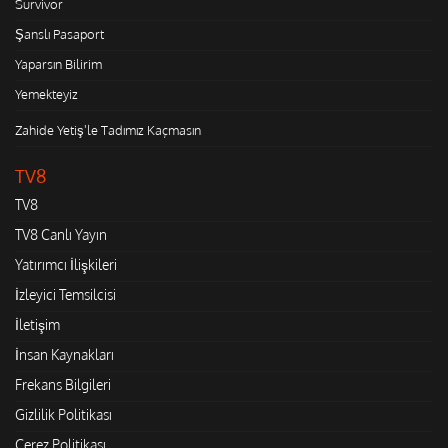
Survivor
Şanslı Pasaport
Yaparsın Bilirim
Yemekteyiz
Zahide Yetiş'le Tadımız Kaçmasın
TV8
TV8
TV8 Canlı Yayın
Yatırımcı İlişkileri
İzleyici Temsilcisi
İletişim
İnsan Kaynakları
Frekans Bilgileri
Gizlilik Politikası
Çerez Politikası