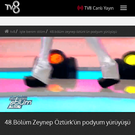
TV8 Canlı Yayın
Toggl
navig
tv8
işte benim stilim
48.bölüm zeynep öztürk'ün podyum yürüyüşü
48.Bölüm Zeynep Öztürk'ün podyum yürüyüşü