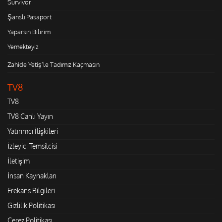
Survivor
Şanslı Pasaport
Yaparsın Bilirim
Yemekteyiz
Zahide Yetiş'le Tadımız Kaçmasın
TV8
TV8
TV8 Canlı Yayın
Yatırımcı İlişkileri
İzleyici Temsilcisi
İletişim
İnsan Kaynakları
Frekans Bilgileri
Gizlilik Politikası
Çerez Politikası