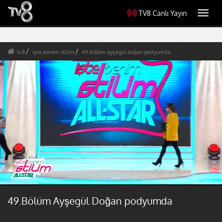
TV8 Canlı Yayın
Toggl
navig
tv8
işte benim stilim
49.bölüm ayşegül doğan podyumda
49.Bölüm Ayşegül Doğan podyumda