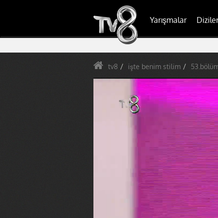
Yarışmalar
Dizile
tv8
işte benim stilim
53.bölü