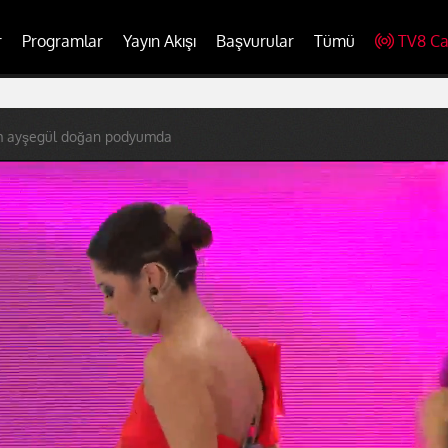
r
Programlar
Yayın Akışı
Başvurular
Tümü
TV8 Ca
m ayşegül doğan podyumda