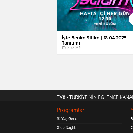
İşte Benim Stilim | 18.04.2025
Tanıtımı
17/04/2025
TV8 - TÜRKİYE'NİN EĞLENCE KANA
Programlar
10 Yaş Genç
B
8'de Sağlık
C