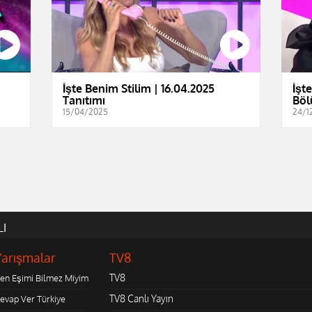
İşte Benim Stilim | 16.04.2025
İşt
Tanıtımı
Böl
15/04/2025
24/1
LI
Yarışmalar
TV8
TV8
en Eşimi Bilmez Miyim
TV8 Canlı Yayın
evap Ver Türkiye