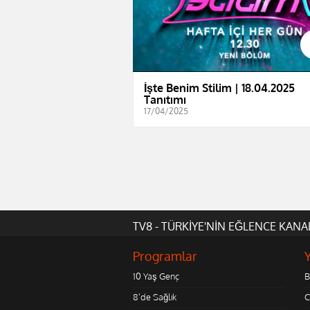
İşte Benim Stilim | 18.04.2025
Tanıtımı
17/04/2025
TV8 - TÜRKİYE'NİN EĞLENCE KANA
Programlar
10 Yaş Genç
B
8'de Sağlık
C