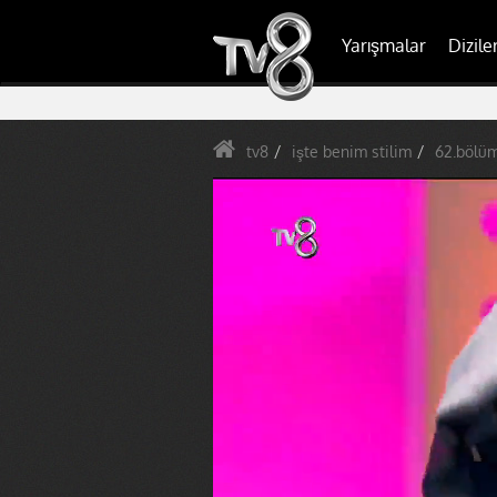
Yarışmalar
Dizile
tv8
işte benim stilim
62.bölü