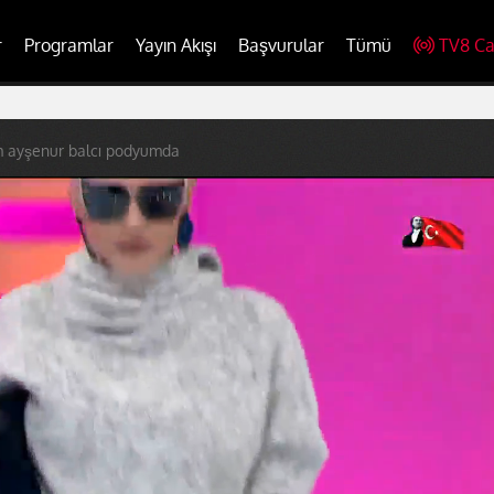
r
Programlar
Yayın Akışı
Başvurular
Tümü
TV8 Ca
m ayşenur balcı podyumda