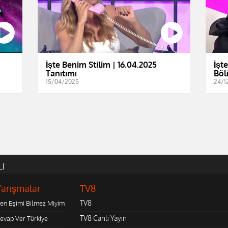
İşte Benim Stilim | 16.04.2025
İşt
Tanıtımı
Böl
15/04/2025
24/1
LI
Yarışmalar
TV8
TV8
en Eşimi Bilmez Miyim
TV8 Canlı Yayın
evap Ver Türkiye