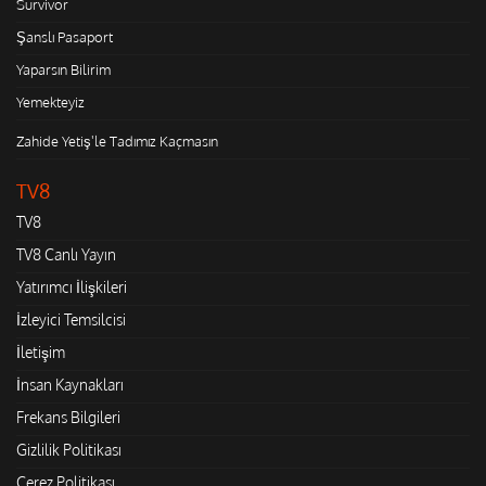
Survivor
Şanslı Pasaport
Yaparsın Bilirim
Yemekteyiz
Zahide Yetiş'le Tadımız Kaçmasın
TV8
TV8
TV8 Canlı Yayın
Yatırımcı İlişkileri
İzleyici Temsilcisi
İletişim
İnsan Kaynakları
Frekans Bilgileri
Gizlilik Politikası
Çerez Politikası