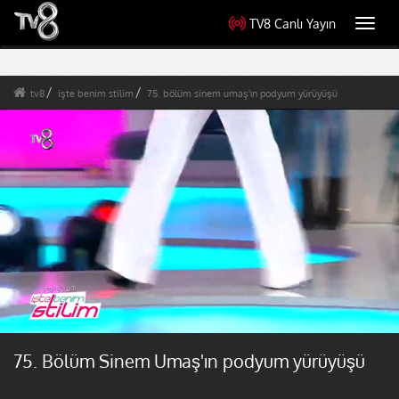
TV8 Canlı Yayın
Toggl
navig
tv8
işte benim stilim
75. bölüm sinem umaş'ın podyum yürüyüşü
75. Bölüm Sinem Umaş'ın podyum yürüyüşü