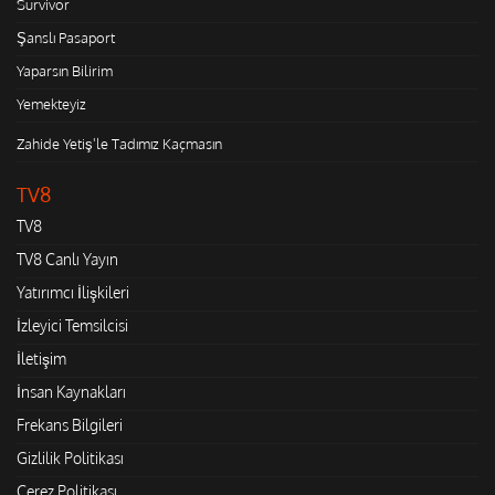
Survivor
Şanslı Pasaport
Yaparsın Bilirim
Yemekteyiz
Zahide Yetiş'le Tadımız Kaçmasın
TV8
TV8
TV8 Canlı Yayın
Yatırımcı İlişkileri
İzleyici Temsilcisi
İletişim
İnsan Kaynakları
Frekans Bilgileri
Gizlilik Politikası
Çerez Politikası