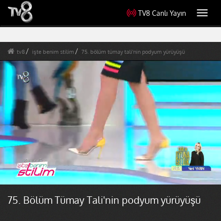
TV8 Canlı Yayın
Toggl
navig
tv8
işte benim stilim
75. bölüm tümay tali'nin podyum yürüyüşü
75. Bölüm Tümay Tali'nin podyum yürüyüşü