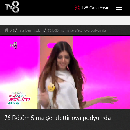
TV8 Canlı Yayın
Toggl
navig
tv8
işte benim stilim
76.bölüm sima şerafettinova podyumda
76.Bölüm Sima Şerafettinova podyumda