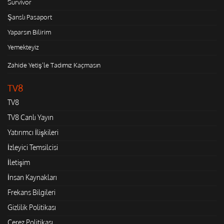
Survivor
Şanslı Pasaport
Yaparsın Bilirim
Yemekteyiz
Zahide Yetiş'le Tadımız Kaçmasın
TV8
TV8
TV8 Canlı Yayın
Yatırımcı İlişkileri
İzleyici Temsilcisi
İletişim
İnsan Kaynakları
Frekans Bilgileri
Gizlilik Politikası
Çerez Politikası