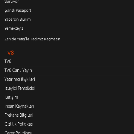
Survivor
Şanslı Pasaport
Yaparsın Bilirim
Yemekteyiz
Zahide Yetiş'le Tadımız Kaçmasın
TV8
TV8
TV8 Canlı Yayın
Yatırımcı İlişkileri
İzleyici Temsilcisi
İletişim
İnsan Kaynakları
Frekans Bilgileri
Gizlilik Politikası
Çerez Politikası