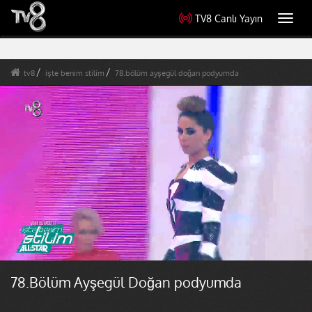
TV8 Canlı Yayın
Toggl
navig
tv8
işte benim stilim
78.bölüm ayşegül doğan podyumda
78.Bölüm Ayşegül Doğan podyumda