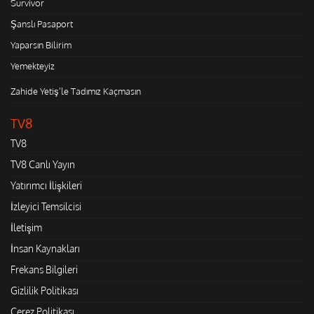
Survivor
Şanslı Pasaport
Yaparsın Bilirim
Yemekteyiz
Zahide Yetiş'le Tadımız Kaçmasın
TV8
TV8
TV8 Canlı Yayın
Yatırımcı İlişkileri
İzleyici Temsilcisi
İletişim
İnsan Kaynakları
Frekans Bilgileri
Gizlilik Politikası
Çerez Politikası