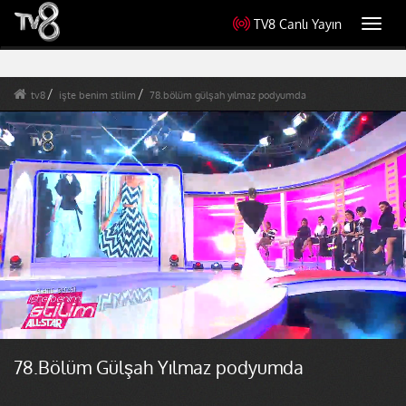
TV8 Canlı Yayın
Toggl
navig
tv8
işte benim stilim
78.bölüm gülşah yılmaz podyumda
78.Bölüm Gülşah Yılmaz podyumda