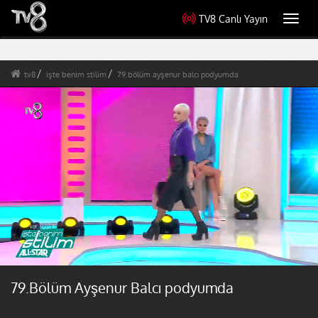
TV8 Canlı Yayın
Toggl
navig
tv8
işte benim stilim
79.bölüm ayşenur balcı podyumda
79.Bölüm Ayşenur Balcı podyumda