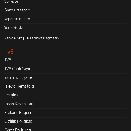
Survivor
Şanslı Pasaport
Yaparsın Bilirim
Yemekteyiz
Zahide Yetiş'le Tadımız Kaçmasın
TV8
TV8
TV8 Canlı Yayın
Yatırımcı İlişkileri
İzleyici Temsilcisi
İletişim
İnsan Kaynakları
Frekans Bilgileri
Gizlilik Politikası
Çerez Politikası