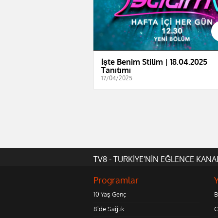
İşte Benim Stilim | 18.04.2025
Tanıtımı
17/04/2025
TV8 - TÜRKİYE'NİN EĞLENCE KANA
Programlar
10 Yaş Genç
B
8'de Sağlık
C