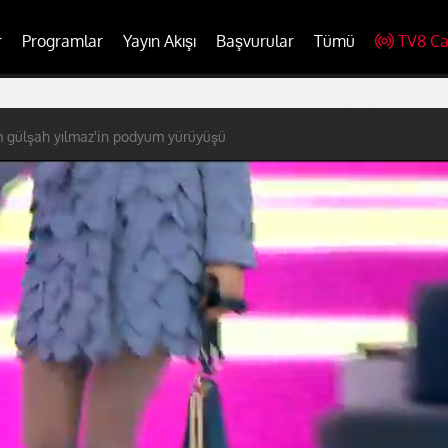
r
Programlar
Yayın Akışı
Başvurular
Tümü
TV8 Ca
m gülşah yılmaz'in podyum yürüyüşü