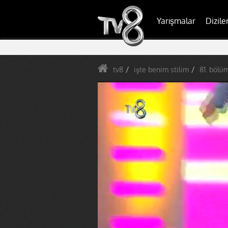
Yarışmalar
Dizile
tv8
işte benim stilim
81. bölü