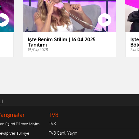
İşte Benim Stilim | 16.04.2025
İşt
Tanıtımı
Böl
15/04/2025
24/1
LI
Yarışmalar
TV8
TV8
en Eşimi Bilmez Miyim
TV8 Canlı Yayın
evap Ver Türkiye